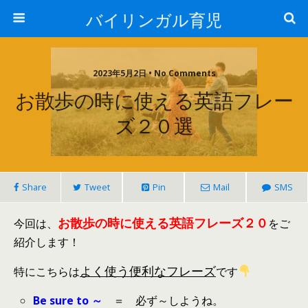
バイリンガル育児
2023年5月2日 • No Comments
お散歩の時に使える英語フレー
ズ２０選
Share
Tweet
Pin
Mail
SMS
お散歩の時に使える英語フレーズ２０
今回は、
をご
紹介します！
よく使う
便利なフレーズ
特にこちらは
です
Be sure to ～
＝ 必ず～しようね。