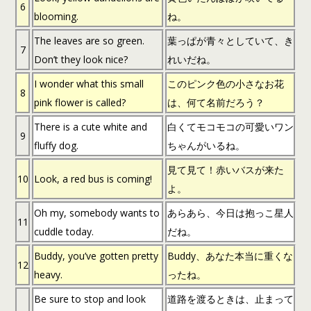
6
blooming.
ね。
The leaves are so green.
葉っぱが青々としていて、き
7
Don’t they look nice?
れいだね。
I wonder what this small
このピンク色の小さなお花
8
pink flower is called?
は、何て名前だろう？
There is a cute white and
白くてモコモコの可愛いワン
9
fluffy dog.
ちゃんがいるね。
見て見て！赤いバスが来た
10
Look, a red bus is coming!
よ。
Oh my, somebody wants to
あらあら、今日は抱っこ星人
11
cuddle today.
だね。
Buddy, you’ve gotten pretty
Buddy、あなた本当に重くな
12
heavy.
ったね。
Be sure to stop and look
道路を渡るときは、止まって