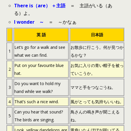
There is（are） ＋主語
＝ 主語がいる（あ
る）よ。
I wonder ～
＝ ～かなぁ
英 語
日本語
Let’s go for a walk and see
お散歩に行こう。何が見つか
1
what we can find.
るかな？
Put on your favourite blue
お気に入りの青い帽子を被っ
2
hat.
ていこうか。
Do you want to hold my
3
ママと手をつなごうね。
hand while we walk?
４
That’s such a nice wind.
風がとっても気持ちいいね。
Can you hear that sound?
鳥さんの鳴き声が聞こえる
5
The birds are singing.
ね。
Look, yellow dandelions are
黄色いたんぽぽが咲いてる