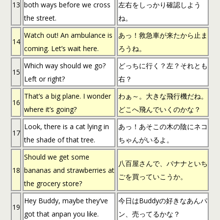
13
both ways before we cross
左右をしっかり確認しよう
the street.
ね。
Watch out! An ambulance is
あっ！救急車が来たから止ま
14
coming. Let’s wait here.
ろうね。
Which way should we go?
どっちに行く？左？それとも
15
Left or right?
右？
That’s a big plane. I wonder
わぁ～。大きな飛行機だね。
16
where it’s going?
どこへ飛んでいくのかな？
Look, there is a cat lying in
あっ！あそこの木の陰にネコ
17
the shade of that tree.
ちゃんがいるよ。
Should we get some
八百屋さんで、バナナといち
18
bananas and strawberries at
ごを買っていこうか。
the grocery store?
Hey Buddy, maybe they’ve
今日はBuddyの好きなあんパ
19
got that anpan you like.
ン、売ってるかな？